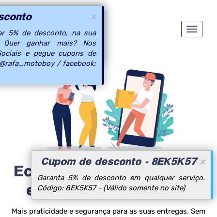
NO WHATSAPP.
sconto
×
×
Toggle
lema no whatsapp. Caso
r 5% de desconto, na sua
navigat
ço solicite pelo site ou use
o! Quer ganhar mais? Nos
2743
Sociais e pegue cupons de
 @rafa_motoboy / facebook:
Cupom de desconto - 8EK5K57
×
Economize e agilize suas
Garanta 5% de desconto em qualquer serviço.
entregas em minutos!
Código: 8EK5K57 - (Válido somente no site)
Mais praticidade e segurança para as suas entregas. Sem